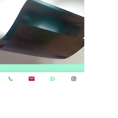
PRODUTOS
Melhoramos a funcionalidade e a
estética reduzindo custos na
fabricação do seu produto utilizando
estratégias inovadoras.