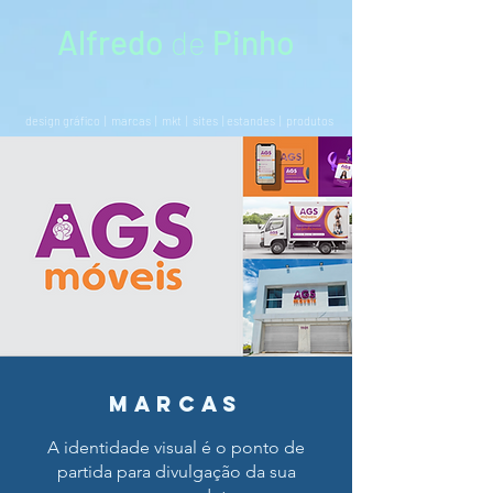
Alfredo
de
Pinho
design gráfico |
marcas
|
mkt
|
sites
|
estandes
|
produtos
MARCAS
A identidade visual é o ponto de
partida para divulgação da sua